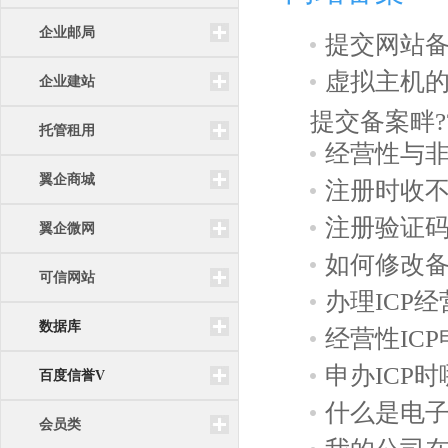
企业邮局
提交网站
虚拟主机的
企业建站
提交备案畔??/>
托管租用
经营性与
翼企商城
注册时收
注册验证
翼企微网
如何修改
可信网站
办理ICP
数据库
经营性IC
申办ICP
百度信誉V
什么是电
会员类